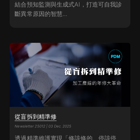
結合預知監測與生成式AI，打造可自我診
斷異常原因的智慧...
從盲拆到精準修
Newsletter 25012 | 03 Dec. 2025
透過精準維護實現「修該修的、停該停