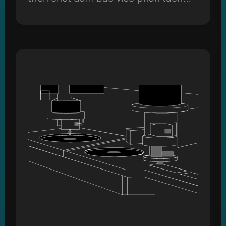
chính xác trong quy trình bán dẫn.
Độ chính xác của lưỡi cắt ảnh hưởng
trực tiếp đến sai số cắt và chất lượng
bề mặt Wafer.