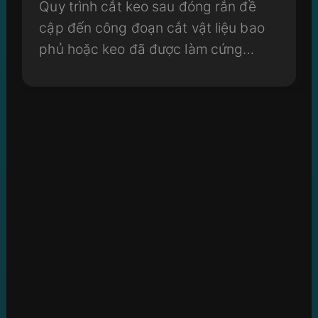
Quy trình cắt keo sau đóng rắn đề
cập đến công đoạn cắt vật liệu bao
phủ hoặc keo đã được làm cứng
trong quá trình đóng gói chip, nhằm
tách rời các chip hoặc đơn vị đóng
gói đơn lẻ.