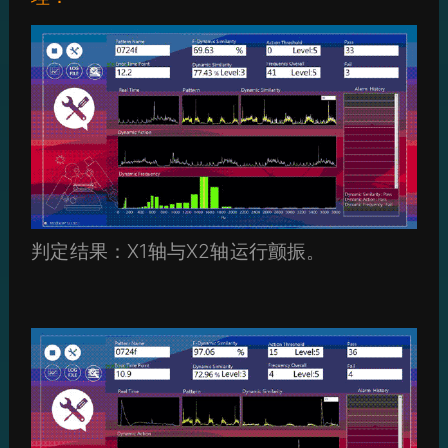
判定结果：X1轴与X2轴运行颤振。