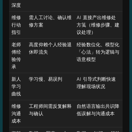
深度
维修
需人工讨论、确认维
AI 直接产出维修处
行动
修方案
方笺（维修步骤、建
指引
议处理）
老师
高度仰赖个人经验退
经验数位化、模型化
傅经
休即流失
「心法」转为逻辑与
验传
语意模型
承
新人
学习慢、易误判
AI 引导式判断快速
学习
理解现场状况
曲线
维修
工程师间需反复解释
自然语言输出共识降
沟通
与确认
低误解与沟通成本
成本