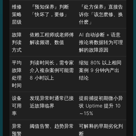
维修
『预知保养』判断
『处方保养』直接告
策略
「快坏了，要修」
诉你「该怎麽修、换
层级
什麽」
故障
依赖工程师或老师傅
AI 自动诊断 + 语意
判读
解读频谱、数值
推论将数据转为可理
方式
解的故障原因
平均
判读时间长，需专家
缩短 80% 以上相同
故障
介入複杂案例可能需
案例 9 分钟内产出
处理
8 小时以上
结论
时间
设备
发现异常时通常已接
提前捕捉初期微小异
可用
近故障临界
状 Uptime 提升 10
率
～15%
异常
阈值告警、趋势异常
可解释的早期劣化判
预警
断