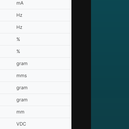
mA
Hz
Hz
%
%
gram
mms
gram
gram
mm
VDC