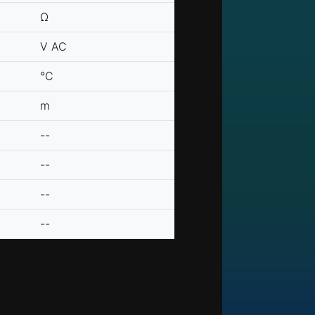
Ω
V AC
°C
m
--
--
--
--