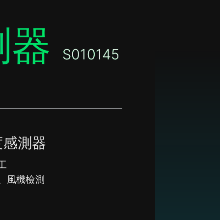
測器
S010145
度感測器
工
浦、風機檢測