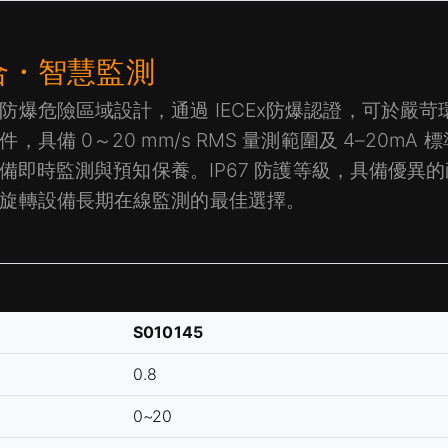
合・智慧監測
防爆危險區域設計，通過 IECEx防爆認證，可於嚴
備 0～20 mm/s RMS 量測範圍及 4–20mA 
現設備即時監測與預知保養。IP67 防護等級，具備優
旋轉設備長期在線監測的最佳選擇。
S010145
0.8
0~20