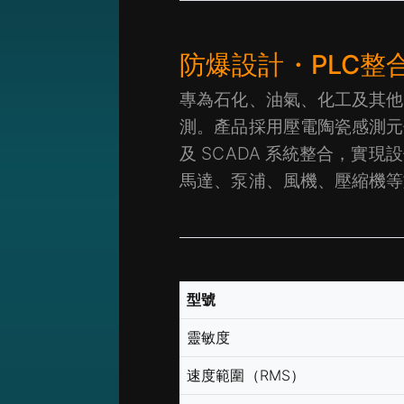
防爆設計・PLC整
專為石化、油氣、化工及其他
測。產品採用壓電陶瓷感測元件，具
及 SCADA 系統整合，實
馬達、泵浦、風機、壓縮機等
型號
靈敏度
速度範圍（RMS）