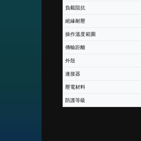
負載阻抗
絕緣耐壓
操作溫度範圍
傳輸距離
外殼
連接器
壓電材料
防護等級