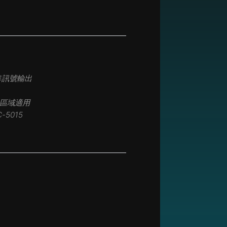
標準訊號輸出
區域適用
-5015