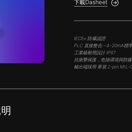
下載Dasheet
IECEx 防爆認證
PLC 直接整合－4–20mA
工業級耐用設計 IP67
抗衝擊保護，危險環境與防爆
輸出端採用 軍規 2-pin MIL-C
說明