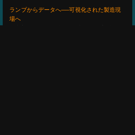
ランプからデータへ──可視化された製造現
場へ
三色灯は、かつて単なる現場用の目視信号で
したが、今ではスマート製造の基盤となるデ
ータ源へと進化しています。 シンプルな信
号取得とロジック構築により、主観的な記録
が排除され、リアルタイムかつ分析可能な稼
働データの管理が実現されました。
PCBのような高回転・高精度な製造業では、
切断機のような補助的だが重要な設備がボト
ルネックとなりがちです。 本事例は、低コ
ストかつ高い拡張性を備えた導入モデルとし
て、現場から始まるスマート＆オートメーシ