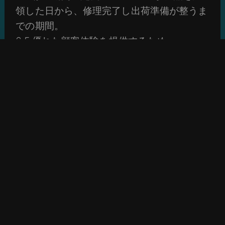
領した日から、修理完了し出荷準備が整うま
での期間。
6.5 優れた顧客体験を提供するため、
Goodtechは修理期間の短縮に努めます。 す
べての返送品の修理期間は1か月を超えない
よう対応しますが、修理件数や問題の複雑さ
によって異なる場合があります。
7. お客様の責任
修理プロセス中に、データおよび機密情報が
失われる可能性があります。 お客様は、製
品のハードディスクやその他のストレージデ
バイスに保存されたデータを事前にバックア
ップし、 機密情報、個人情報などを削除す
る必要があります。 Goodtechは、修理プロ